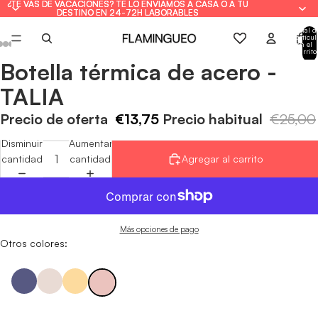
¿TE VAS DE VACACIONES? TE LO ENVIAMOS A CASA O A TU
¿TE VAS DE VACACIONES? TE LO ENVIAMOS A CASA O A TU
DESTINO EN 24-72H LABORABLES
DESTINO EN 24-72H LABORABLES
Total d
artícul
en el
carrito
0
Botella térmica de acero -
Abrir
Abrir
Abrir
Abrir
Abrir
Abrir
Abrir
imagen
imagen
imagen
imagen
imagen
imagen
imagen
TALIA
a
a
a
a
a
a
a
pantalla
pantalla
pantalla
pantalla
pantalla
pantalla
pantalla
Precio de oferta
€13,75
Precio habitual
€25,00
completa
completa
completa
completa
completa
completa
completa
Disminuir
Aumentar
cantidad
cantidad
Agregar al carrito
Más opciones de pago
Otros colores: