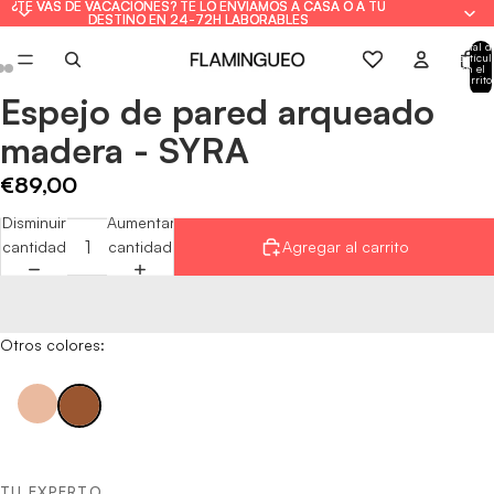
¿TE VAS DE VACACIONES? TE LO ENVIAMOS A CASA O A TU
¿TE VAS DE VACACIONES? TE LO ENVIAMOS A CASA O A TU
DESTINO EN 24-72H LABORABLES
DESTINO EN 24-72H LABORABLES
Total d
artícul
en el
carrito
0
Espejo de pared arqueado
Abrir
Abrir
Abrir
imagen
imagen
imagen
madera - SYRA
a
a
a
pantalla
pantalla
pantalla
€89,00
completa
completa
completa
Disminuir
Aumentar
cantidad
cantidad
Agregar al carrito
Otros colores:
TU EXPERTO