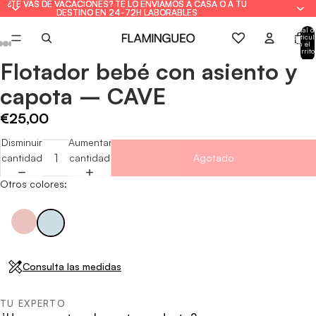
¿TE VAS DE VACACIONES? TE LO ENVIAMOS A CASA O A TU
¿TE VAS DE VACACIONES? TE LO ENVIAMOS A CASA O A TU
DESTINO EN 24-72H LABORABLES
DESTINO EN 24-72H LABORABLES
Total d
artícul
en el
carrito
0
Flotador bebé con asiento y
Abrir
Abrir
Abrir
Abrir
Abrir
Abrir
Abrir
imagen
imagen
imagen
imagen
imagen
imagen
imagen
capota – CAVE
a
a
a
a
a
a
a
pantalla
pantalla
pantalla
pantalla
pantalla
pantalla
pantalla
€25,00
completa
completa
completa
completa
completa
completa
completa
Disminuir
Aumentar
cantidad
cantidad
Agotado
Otros colores:
Consulta las medidas
TU EXPERTO