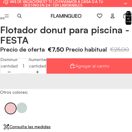
¿TE VAS DE VACACIONES? TE LO ENVIAMOS A CASA O A TU
¿TE VAS DE VACACIONES? TE LO ENVIAMOS A CASA O A TU
DESTINO EN 24-72H LABORABLES
DESTINO EN 24-72H LABORABLES
Total d
artícul
en el
carrito
0
Flotador donut para piscina -
Abrir
Abrir
Abrir
Abrir
Abrir
Abrir
imagen
imagen
imagen
imagen
imagen
imagen
FESTA
a
a
a
a
a
a
pantalla
pantalla
pantalla
pantalla
pantalla
pantalla
Precio de oferta
€7,50
Precio habitual
€25,00
completa
completa
completa
completa
completa
completa
Disminuir
Aumentar
cantidad
cantidad
Agregar al carrito
Otros colores:
Consulta las medidas