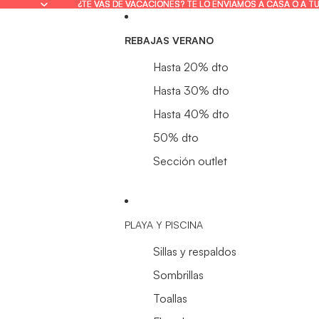
¿TE VAS DE VACACIONES? TE LO ENVIAMOS A CASA O A T
¿TE VAS DE VACACIONES? TE LO ENVIAMOS A CASA O A T
REBAJAS VERANO
Hasta 20% dto
Hasta 30% dto
Hasta 40% dto
50% dto
Sección outlet
PLAYA Y PISCINA
Sillas y respaldos
Sombrillas
Toallas