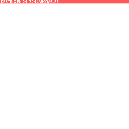
U DESTINO EN 24-72H LABORABLES
U DESTINO EN 24-72H LABORABLES