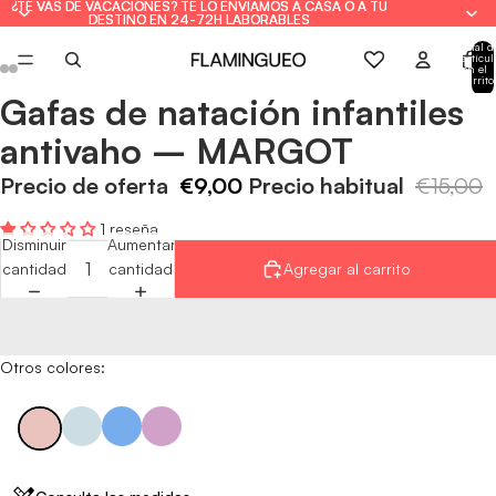
¿TE VAS DE VACACIONES? TE LO ENVIAMOS A CASA O A TU
¿TE VAS DE VACACIONES? TE LO ENVIAMOS A CASA O A TU
DESTINO EN 24-72H LABORABLES
DESTINO EN 24-72H LABORABLES
Total d
artícul
en el
carrito
0
Gafas de natación infantiles
Abrir
Abrir
Abrir
Abrir
Abrir
Abrir
imagen
imagen
imagen
imagen
imagen
imagen
antivaho – MARGOT
a
a
a
a
a
a
pantalla
pantalla
pantalla
pantalla
pantalla
pantalla
Precio de oferta
€9,00
Precio habitual
€15,00
completa
completa
completa
completa
completa
completa
1 reseña
Disminuir
Aumentar
cantidad
cantidad
Agregar al carrito
Otros colores: