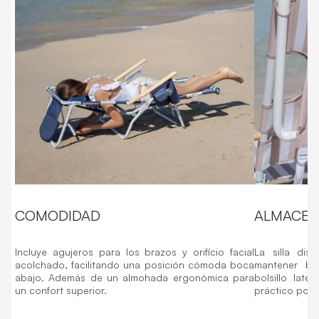
COMODIDAD
ALMACEN
Incluye agujeros para los brazos y orificio facial
La silla di
acolchado, facilitando una posición cómoda boca
mantener beb
abajo. Además de un almohada ergonómica para
bolsillo lat
un confort superior.
práctico pos