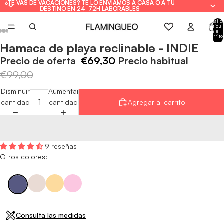
¿TE VAS DE VACACIONES? TE LO ENVIAMOS A CASA O A TU
¿TE VAS DE VACACIONES? TE LO ENVIAMOS A CASA O A TU
DESTINO EN 24-72H LABORABLES
DESTINO EN 24-72H LABORABLES
Total d
artícul
en el
carrito
0
Hamaca de playa reclinable - INDIE
Abrir
Abrir
Abrir
Abrir
Abrir
Abrir
Abrir
imagen
imagen
imagen
imagen
imagen
imagen
imagen
Precio de oferta
€69,30
Precio habitual
a
a
a
a
a
a
a
€99,00
pantalla
pantalla
pantalla
pantalla
pantalla
pantalla
pantalla
Disminuir
Aumentar
completa
completa
completa
completa
completa
completa
completa
cantidad
cantidad
Agregar al carrito
9 reseñas
Otros colores:
Consulta las medidas