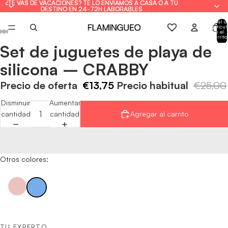
¿TE VAS DE VACACIONES? TE LO ENVIAMOS A CASA O A TU
¿TE VAS DE VACACIONES? TE LO ENVIAMOS A CASA O A TU
DESTINO EN 24-72H LABORABLES
DESTINO EN 24-72H LABORABLES
Total d
artícul
en el
carrito
0
Set de juguetes de playa de
Abrir
Abrir
Abrir
Abrir
Abrir
Abrir
Abrir
imagen
imagen
imagen
imagen
imagen
imagen
imagen
silicona – CRABBY
a
a
a
a
a
a
a
pantalla
pantalla
pantalla
pantalla
pantalla
pantalla
pantalla
Precio de oferta
€13,75
Precio habitual
€25,00
completa
completa
completa
completa
completa
completa
completa
Disminuir
Aumentar
cantidad
cantidad
Agregar al carrito
Otros colores:
TU EXPERTO