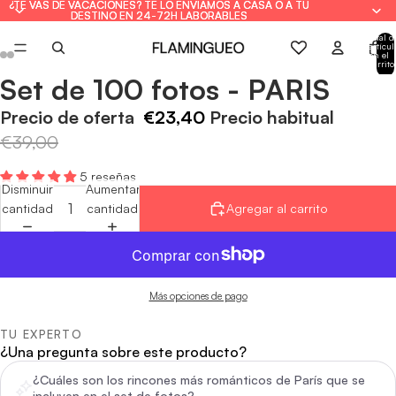
¿TE VAS DE VACACIONES? TE LO ENVIAMOS A CASA O A TU
¿TE VAS DE VACACIONES? TE LO ENVIAMOS A CASA O A TU
DESTINO EN 24-72H LABORABLES
DESTINO EN 24-72H LABORABLES
Total d
artícul
en el
carrito
0
Set de 100 fotos - PARIS
Abrir
Abrir
Abrir
Abrir
Abrir
Abrir
imagen
imagen
imagen
imagen
imagen
imagen
Precio de oferta
€23,40
Precio habitual
a
a
a
a
a
a
€39,00
pantalla
pantalla
pantalla
pantalla
pantalla
pantalla
completa
completa
completa
completa
completa
completa
5 reseñas
Disminuir
Aumentar
cantidad
cantidad
Agregar al carrito
Más opciones de pago
TU EXPERTO
¿Una pregunta sobre este producto?
¿Cuáles son los rincones más románticos de París que se
incluyen en el set de fotos?