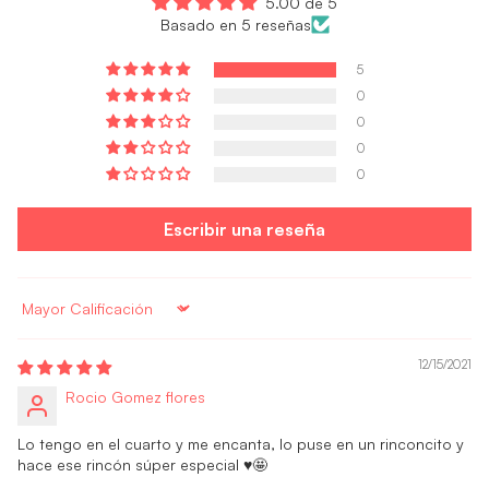
5.00 de 5
Basado en 5 reseñas
5
0
0
0
0
Escribir una reseña
Sort by
12/15/2021
Rocio Gomez flores
Lo tengo en el cuarto y me encanta, lo puse en un rinconcito y
hace ese rincón súper especial ♥️🤩