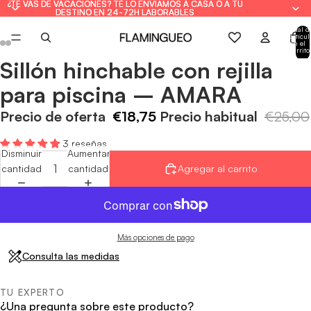
¿TE VAS DE VACACIONES? TE LO ENVIAMOS A CASA O A TU
¿TE VAS DE VACACIONES? TE LO ENVIAMOS A CASA O A TU
DESTINO EN 24-72H LABORABLES
DESTINO EN 24-72H LABORABLES
Total d
artícul
en el
carrito
0
Sillón hinchable con rejilla
Abrir
Abrir
Abrir
Abrir
imagen
imagen
imagen
imagen
para piscina – AMARA
a
a
a
a
pantalla
pantalla
pantalla
pantalla
Precio de oferta
€18,75
Precio habitual
€25,00
completa
completa
completa
completa
3 reseñas
Disminuir
Aumentar
cantidad
cantidad
Agregar al carrito
Más opciones de pago
Consulta las medidas
TU EXPERTO
¿Una pregunta sobre este producto?