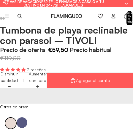
¿TE VAS DE VACACIONES? TE LO ENVIAMOS A CASA O A TU
¿TE VAS DE VACACIONES? TE LO ENVIAMOS A CASA O A TU
DESTINO EN 24-72H LABORABLES
DESTINO EN 24-72H LABORABLES
Total d
artícul
en el
carrito
0
Tumbona de playa reclinable
Abrir
Abrir
Abrir
Abrir
Abrir
Abrir
imagen
imagen
imagen
imagen
imagen
imagen
con parasol – TIVOLI
a
a
a
a
a
a
pantalla
pantalla
pantalla
pantalla
pantalla
pantalla
Precio de oferta
€59,50
Precio habitual
completa
completa
completa
completa
completa
completa
€119,00
2 reseñas
Disminuir
Aumentar
cantidad
cantidad
Agregar al carrito
Otros colores: