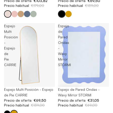
Precio de oferta
€69,50
Precio de oferta
€103,82
Precio habitual
€139,00
Precio habitual
€179,00
Espejo
Espejo
Multi
de
Posición
Pared
-
Ondas
Espejo
-
de
Wavy
Pie
Mirror
CARRIE
STORMI
Agotado
Espejo Multi Posición - Espejo
-55%
Espejo de Pared Ondas -
de Pie CARRIE
Wavy Mirror STORMI
Precio de oferta
€69,50
Precio de oferta
€31,05
Precio habitual
€139,00
Precio habitual
€69,00