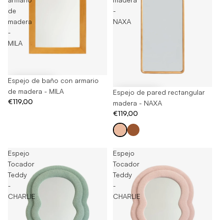
de
-
madera
NAXA
-
MILA
Espejo de baño con armario
de madera - MILA
Espejo de pared rectangular
€119,00
madera - NAXA
€119,00
Espejo
Espejo
Tocador
Tocador
Teddy
Teddy
-
-
CHARLIE
CHARLIE