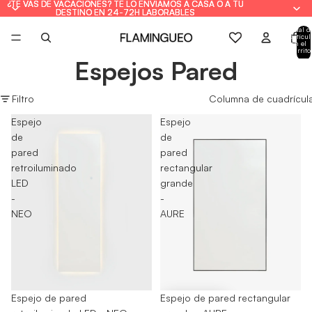
¿TE VAS DE VACACIONES? TE LO ENVIAMOS A CASA O A TU
¿TE VAS DE VACACIONES? TE LO ENVIAMOS A CASA O A TU
DESTINO EN 24-72H LABORABLES
DESTINO EN 24-72H LABORABLES
Total d
artícul
en el
carrito
0
Espejos Pared
Filtro
Columna de cuadrícul
Espejo
Espejo
de
de
pared
pared
retroiluminado
rectangular
LED
grande
-
-
NEO
AURE
Agotado
Espejo de pared
Espejo de pared rectangular