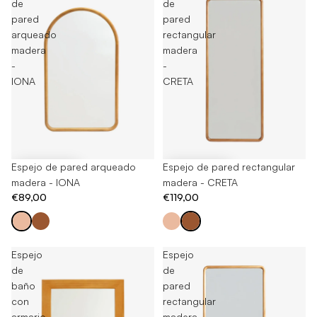
de
de
pared
pared
arqueado
rectangular
madera
madera
-
-
IONA
CRETA
Espejo de pared arqueado
Espejo de pared rectangular
madera - IONA
madera - CRETA
€89,00
€119,00
Espejo
Espejo
de
de
baño
pared
con
rectangular
armario
madera