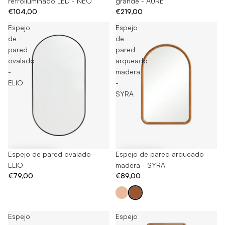
retroiluminado LED - NEO
grande - AURE
€104,00
€219,00
Espejo
Espejo
de
de
pared
pared
ovalado
arqueado
-
madera
ELIO
-
SYRA
Espejo de pared ovalado -
Espejo de pared arqueado
ELIO
madera - SYRA
€79,00
€89,00
Espejo
Espejo