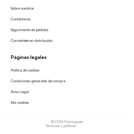
Sobre nosotros
Contáctanos
Seguimiento de pedidos
Conviértete en distribuidor
Páginas legales
Política de cookies
Condiciones generales de compra
Política de reembolso
Aviso Legal
Política de privacidad
Mis cookies
Términos del servicio
Política de envío
© 2026
Flamingueo
Términos y políticas