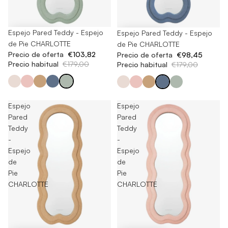
-42%
Espejo Pared Teddy - Espejo
-45%
Espejo Pared Teddy - Espejo
de Pie CHARLOTTE
de Pie CHARLOTTE
Precio de oferta
€103,82
Precio de oferta
€98,45
Precio habitual
€179,00
Precio habitual
€179,00
Espejo
Espejo
Pared
Pared
Teddy
Teddy
-
-
Espejo
Espejo
de
de
Pie
Pie
CHARLOTTE
CHARLOTTE