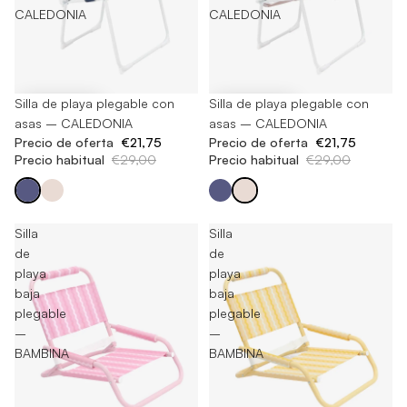
CALEDONIA
CALEDONIA
-25%
Silla de playa plegable con
-25%
Silla de playa plegable con
asas – CALEDONIA
asas – CALEDONIA
Precio de oferta
€21,75
Precio de oferta
€21,75
Precio habitual
€29,00
Precio habitual
€29,00
Silla
Silla
de
de
playa
playa
baja
baja
plegable
plegable
–
–
BAMBINA
BAMBINA