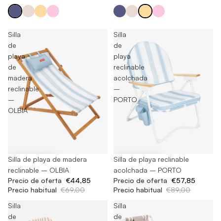
Silla
Silla
de
de
playa
playa
de
reclinable
madera
acolchada
reclinable
–
–
PORTO
OLBIA
-35%
Silla de playa de madera
-35%
Silla de playa reclinable
reclinable – OLBIA
acolchada – PORTO
Precio de oferta
€44,85
Precio de oferta
€57,85
Precio habitual
€69,00
Precio habitual
€89,00
Silla
Silla
de
de