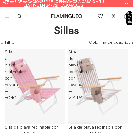
¿TE VAS DE VACACIONES? TE LO ENVIAMOS A CASA O A TU
¿TE VAS DE VACACIONES? TE LO ENVIAMOS A CASA O A TU
DESTINO EN 24-72H LABORABLES
DESTINO EN 24-72H LABORABLES
Total d
artícul
en el
carrito
0
Sillas
Filtro
Columna de cuadrícul
Silla
Silla
de
de
playa
playa
reclinable
reclinable
con
con
nevera
nevera
–
–
ECHO
MISTRAL
Agotado
Silla de playa reclinable con
-30%
Silla de playa reclinable con