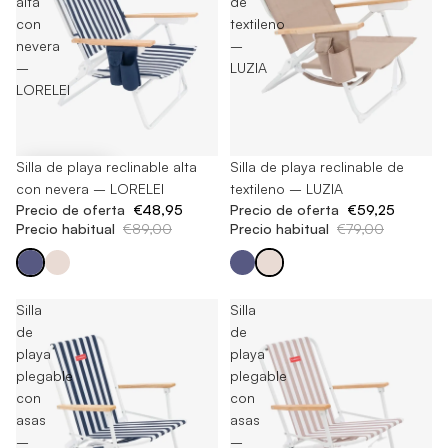
alta
de
con
textileno
nevera
–
–
LUZIA
LORELEI
-45%
Silla de playa reclinable alta
Agotado
Silla de playa reclinable de
con nevera – LORELEI
textileno – LUZIA
Precio de oferta
€48,95
Precio de oferta
€59,25
Precio habitual
€89,00
Precio habitual
€79,00
Silla
Silla
de
de
playa
playa
plegable
plegable
con
con
asas
asas
–
–