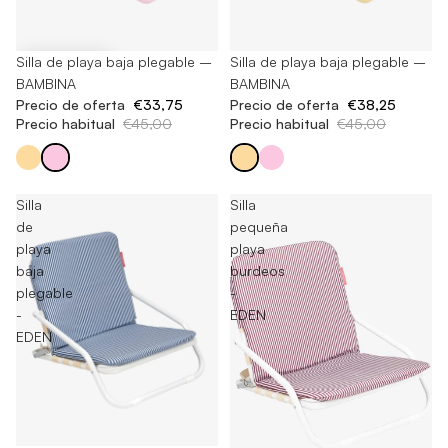
-25%
Silla de playa baja plegable –
Agotado
Silla de playa baja plegable –
BAMBINA
BAMBINA
Precio de oferta
€33,75
Precio de oferta
€38,25
Precio habitual
€45,00
Precio habitual
€45,00
Silla
Silla
de
pequeña
playa
playa
baja
burdeos
plegable
-
-
EDEN
EDEN