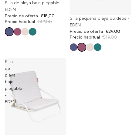
Agotado
Silla de playa baja plegable -
EDEN
Precio de oferta
€18,00
Agotado
Silla pequeña playa burdeos -
Precio habitual
€49,00
EDEN
Precio de oferta
€29,00
Precio habitual
€49,00
Silla
de
playa
baja
plegable
-
EDEN