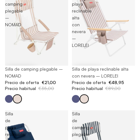
camping
playa
plegable
reclinable
–
alta
NOMAD
con
nevera
–
LORELEI
-40%
Silla de camping plegable –
-45%
Silla de playa reclinable alta
NOMAD
con nevera – LORELEI
Precio de oferta
€21,00
Precio de oferta
€48,95
Precio habitual
€35,00
Precio habitual
€89,00
Silla
Silla
de
de
playa
camping
reclinable
plegable