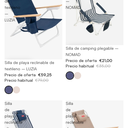
de
–
textileno
NOMAD
–
LUZIA
-40%
Silla de camping plegable –
NOMAD
Precio de oferta
€21,00
-25%
Silla de playa reclinable de
Precio habitual
€35,00
textileno – LUZIA
Precio de oferta
€59,25
Precio habitual
€79,00
Silla
Silla
de
de
playa
playa
reclinable
reclinable