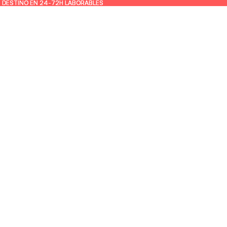
U DESTINO EN 24-72H LABORABLES
U DESTINO EN 24-72H LABORABLES