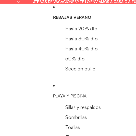
¿TE VAS DE VACACIONES? TE LO ENVIAMOS A CASA O A T
¿TE VAS DE VACACIONES? TE LO ENVIAMOS A CASA O A T
REBAJAS VERANO
Hasta 20% dto
Hasta 30% dto
Hasta 40% dto
50% dto
Sección outlet
PLAYA Y PISCINA
Sillas y respaldos
Sombrillas
Toallas