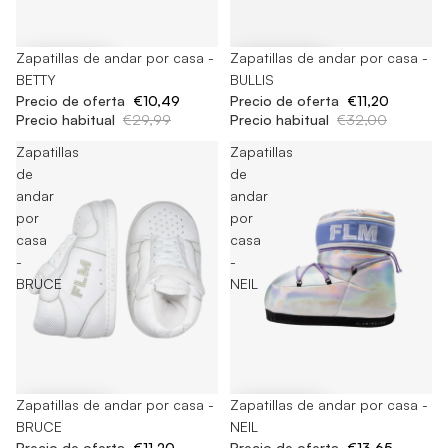
-65%
Zapatillas de andar por casa -
-65%
Zapatillas de andar por casa -
BETTY
BULLIS
Precio de oferta
€10,49
Precio de oferta
€11,20
Precio habitual
€29,99
Precio habitual
€32,00
Zapatillas
Zapatillas
de
de
andar
andar
por
por
casa
casa
-
-
BRUCE
NEIL
-65%
Zapatillas de andar por casa -
-65%
Zapatillas de andar por casa -
BRUCE
NEIL
Precio de oferta
€11,20
Precio de oferta
€13,65