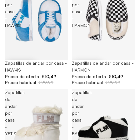
por
por
casa
casa
-
-
HAWKIS
HARMON
-65%
Zapatillas de andar por casa -
-65%
Zapatillas de andar por casa -
HAWKIS
HARMON
Precio de oferta
€10,49
Precio de oferta
€10,49
Precio habitual
€29,99
Precio habitual
€29,99
Zapatillas
Zapatillas
de
de
andar
andar
por
por
casa
casa
-
-
YETIS
BASI