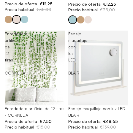
Precio de oferta
€12,25
Precio de oferta
€12,25
Precio habitual
€35,00
Precio habitual
€35,00
Enredadera
Espejo
artificial
maquillaje
de
con
12
luz
tiras
LED
-
-
CORNELIA
BLAIR
-50%
Enredadera artificial de 12 tiras
-65%
Espejo maquillaje con luz LED -
- CORNELIA
BLAIR
Precio de oferta
€7,50
Precio de oferta
€48,65
Precio habitual
€15,00
Precio habitual
€139,00