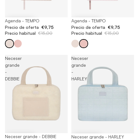
-35%
Agenda - TEMPO
-35%
Agenda - TEMPO
Precio de oferta
€9,75
Precio de oferta
€9,75
Precio habitual
€15,00
Precio habitual
€15,00
Neceser
Neceser
grande
grande
-
-
DEBBIE
HARLEY
-65%
Neceser grande - DEBBIE
-65%
Neceser grande - HARLEY