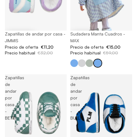
-65%
Zapatillas de andar por casa -
-74%
Sudadera Manta Cuadros -
JIMMIS
MAX
Precio de oferta
€11,20
Precio de oferta
€15,00
Precio habitual
€32,00
Precio habitual
€59,00
Zapatillas
Zapatillas
de
de
andar
andar
por
por
casa
casa
-
-
BETTY
BULLIS