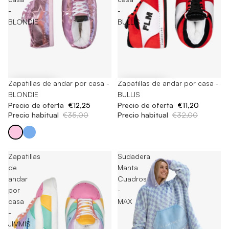
-
-
BLONDIE
BULLIS
-65%
Zapatillas de andar por casa -
-65%
Zapatillas de andar por casa -
BLONDIE
BULLIS
Precio de oferta
€12,25
Precio de oferta
€11,20
Precio habitual
€35,00
Precio habitual
€32,00
Zapatillas
Sudadera
de
Manta
andar
Cuadros
por
-
casa
MAX
-
JIMMIS