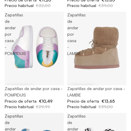
Precio habitual
€32,00
Precio habitual
€39,00
Zapatillas
Zapatillas
de
de
andar
andar
por
por
casa
casa
-
-
POMPIDUIS
LAMBIE
-65%
Zapatillas de andar por casa -
-65%
Zapatillas de andar por casa -
POMPIDUIS
LAMBIE
Precio de oferta
€10,49
Precio de oferta
€13,65
Precio habitual
€29,99
Precio habitual
€39,00
Zapatillas
Zapatillas
de
de
andar
andar