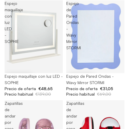
Espejo
Espejo
maquillaje
de
con
Pared
luz
Ondas
LED
-
-
Wavy
SOPHIE
Mirror
STORMI
-65%
Espejo maquillaje con luz LED -
-55%
Espejo de Pared Ondas -
SOPHIE
Wavy Mirror STORMI
Precio de oferta
€48,65
Precio de oferta
€31,05
Precio habitual
€139,00
Precio habitual
€69,00
Zapatillas
Zapatillas
de
de
andar
andar
por
por
casa
casa