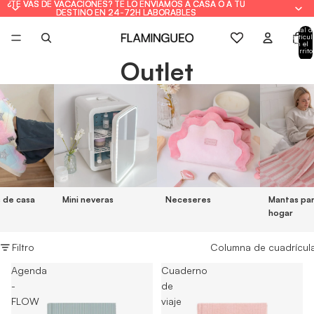
¿TE VAS DE VACACIONES? TE LO ENVIAMOS A CASA O A TU
¿TE VAS DE VACACIONES? TE LO ENVIAMOS A CASA O A TU
DESTINO EN 24-72H LABORABLES
DESTINO EN 24-72H LABORABLES
Total d
artícul
en el
carrito
0
Outlet
s de casa
Mini neveras
Neceseres
Mantas par
hogar
Filtro
Columna de cuadrícul
Agenda
Cuaderno
-
de
FLOW
viaje