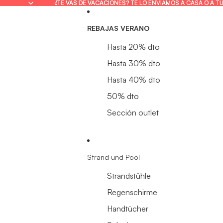
¿TE VAS DE VACACIONES? TE LO ENVIAMOS A CASA O A T
¿TE VAS DE VACACIONES? TE LO ENVIAMOS A CASA O A T
REBAJAS VERANO
Hasta 20% dto
Hasta 30% dto
Hasta 40% dto
50% dto
Sección outlet
Strand und Pool
Strandstühle
Regenschirme
Handtücher