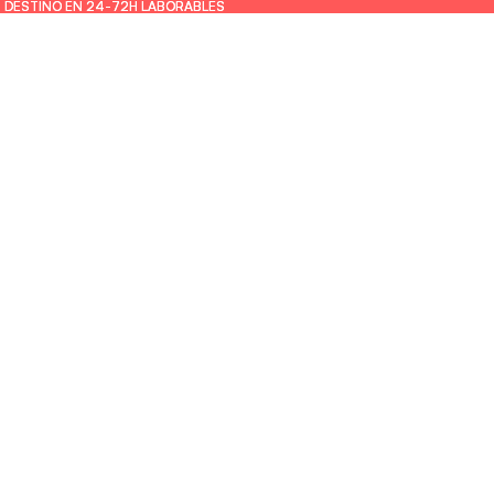
U DESTINO EN 24-72H LABORABLES
U DESTINO EN 24-72H LABORABLES