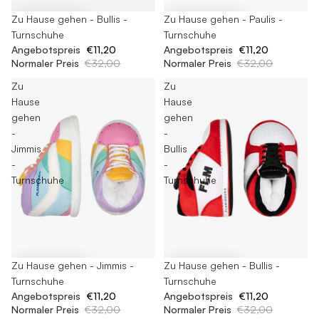
-65%
Zu Hause gehen - Bullis -
-65%
Zu Hause gehen - Paulis -
Turnschuhe
Turnschuhe
Angebotspreis
€11,20
Angebotspreis
€11,20
Normaler Preis
€32,00
Normaler Preis
€32,00
Zu
Zu
Hause
Hause
gehen
gehen
-
-
Jimmis
Bullis
-
-
Turnschuhe
Turnschuhe
-65%
Zu Hause gehen - Jimmis -
-65%
Zu Hause gehen - Bullis -
Turnschuhe
Turnschuhe
Angebotspreis
€11,20
Angebotspreis
€11,20
Normaler Preis
€32,00
Normaler Preis
€32,00