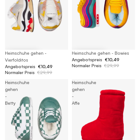
-65%
Heimschuhe gehen -
-65%
Heimschuhe gehen - Bowies
Angebotspreis
€10,49
Vierfolditos
Normaler Preis
€29,99
Angebotspreis
€10,49
Normaler Preis
€29,99
Heimschuhe
Heimschuhe
gehen
gehen
-
-
Betty
Affe