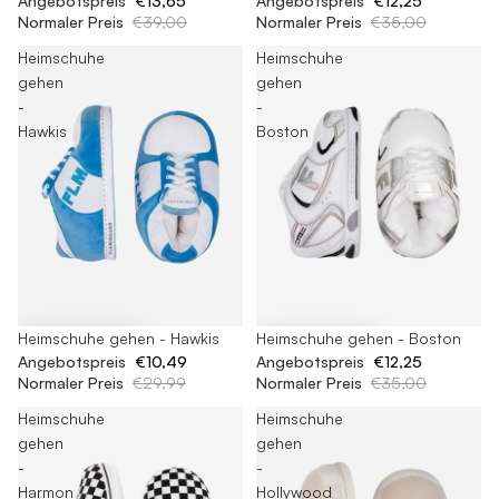
Angebotspreis
€13,65
Angebotspreis
€12,25
Normaler Preis
€39,00
Normaler Preis
€35,00
Heimschuhe
Heimschuhe
gehen
gehen
-
-
Hawkis
Boston
-65%
Heimschuhe gehen - Hawkis
-65%
Heimschuhe gehen - Boston
Angebotspreis
€10,49
Angebotspreis
€12,25
Normaler Preis
€29,99
Normaler Preis
€35,00
Heimschuhe
Heimschuhe
gehen
gehen
-
-
Harmon
Hollywood