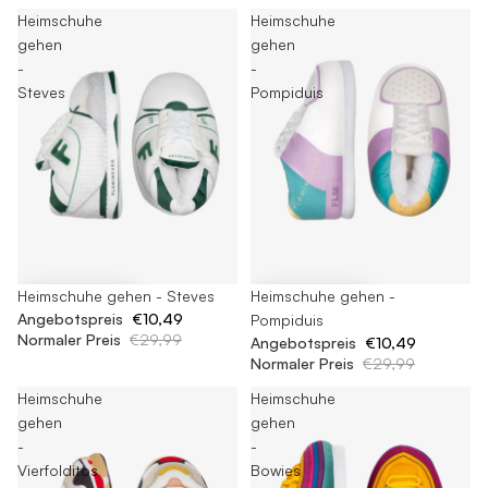
Heimschuhe
Heimschuhe
gehen
gehen
-
-
Steves
Pompiduis
-65%
Heimschuhe gehen - Steves
-65%
Heimschuhe gehen -
Angebotspreis
€10,49
Pompiduis
Normaler Preis
€29,99
Angebotspreis
€10,49
Normaler Preis
€29,99
Heimschuhe
Heimschuhe
gehen
gehen
-
-
Vierfolditos
Bowies