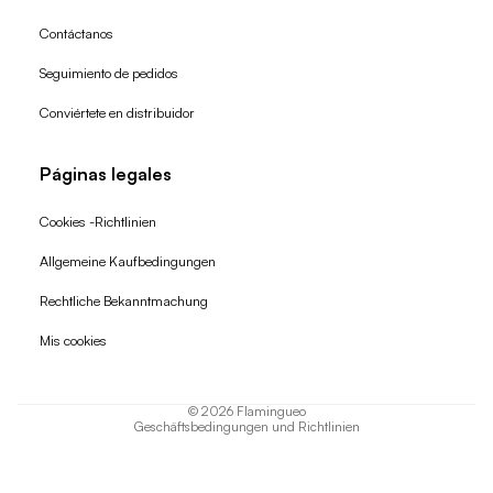
Contáctanos
Seguimiento de pedidos
Conviértete en distribuidor
Páginas legales
Cookies -Richtlinien
Allgemeine Kaufbedingungen
Widerrufsrecht
Rechtliche Bekanntmachung
Datenschutzerklärung
Mis cookies
AGB
Versand
© 2026
Flamingueo
Geschäftsbedingungen und Richtlinien