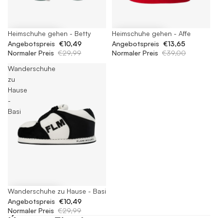
-65%
Heimschuhe gehen - Betty
-65%
Heimschuhe gehen - Affe
Angebotspreis
€10,49
Angebotspreis
€13,65
Normaler Preis
€29,99
Normaler Preis
€39,00
Wanderschuhe
zu
Hause
-
Basi
-65%
Wanderschuhe zu Hause - Basi
Angebotspreis
€10,49
Normaler Preis
€29,99