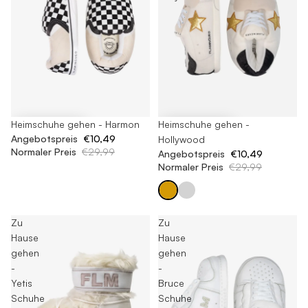
-65%
Heimschuhe gehen -
-65%
Heimschuhe gehen - Harmon
Angebotspreis
€10,49
Hollywood
Normaler Preis
€29,99
Angebotspreis
€10,49
Normaler Preis
€29,99
Zu
Zu
Hause
Hause
gehen
gehen
-
-
Yetis
Bruce
Schuhe
Schuhe