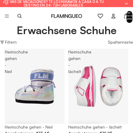
¿TE VAS DE VACACIONES? TE LO ENVIAMOS A CASA O A TU
¿TE VAS DE VACACIONES? TE LO ENVIAMOS A CASA O A TU
DESTINO EN 24-72H LABORABLES
DESTINO EN 24-72H LABORABLES
Artikel 
Warenk
insgesa
0
Erwachsene Schuhe
Filtern
Spaltenraste
Heimschuhe
Heimschuhe
gehen
gehen
-
-
Neil
lächelt
-65%
Heimschuhe gehen - Neil
-65%
Heimschuhe gehen - lächelt