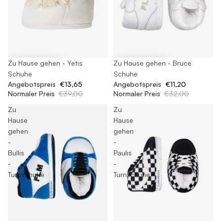
-65%
Zu Hause gehen - Yetis
-65%
Zu Hause gehen - Bruce
Schuhe
Schuhe
Angebotspreis
€13,65
Angebotspreis
€11,20
Normaler Preis
€39,00
Normaler Preis
€32,00
Zu
Zu
Hause
Hause
gehen
gehen
-
-
Bullis
Paulis
-
-
Turnschuhe
Turnschuhe