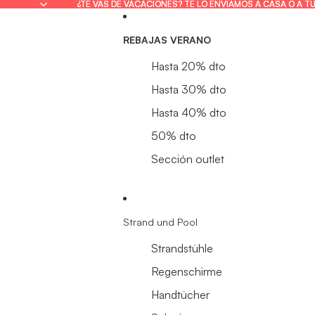
¿TE VAS DE VACACIONES? TE LO ENVIAMOS A CASA O A T
¿TE VAS DE VACACIONES? TE LO ENVIAMOS A CASA O A T
REBAJAS VERANO
Hasta 20% dto
Hasta 30% dto
Hasta 40% dto
50% dto
Sección outlet
Strand und Pool
Strandstühle
Regenschirme
Handtücher