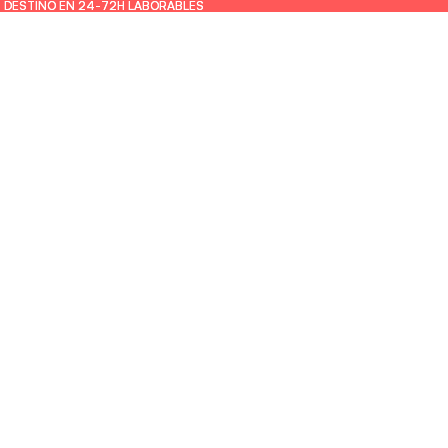
U DESTINO EN 24-72H LABORABLES
U DESTINO EN 24-72H LABORABLES