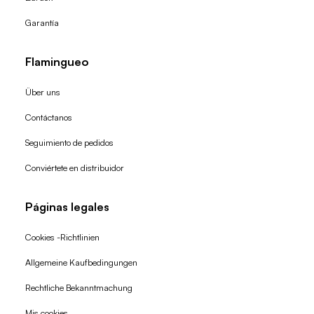
Garantía
Flamingueo
Über uns
Contáctanos
Seguimiento de pedidos
Conviértete en distribuidor
Páginas legales
Cookies -Richtlinien
Allgemeine Kaufbedingungen
Widerrufsrecht
Rechtliche Bekanntmachung
Datenschutzerklärung
Mis cookies