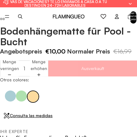
¿TE VAS DE VACACIONES? TE LO ENVIAMOS A CASA O A TU
¿TE VAS DE VACACIONES? TE LO ENVIAMOS A CASA O A TU
DESTINO EN 24-72H LABORABLES
DESTINO EN 24-72H LABORABLES
Artikel 
Warenk
insgesa
0
Bodenhängematte für Pool -
Bild
Bild
Bild
Bild
Bild
Bild
Bild
Bild
im
im
im
im
im
im
im
im
Bucht
Vollbildmodus
Vollbildmodus
Vollbildmodus
Vollbildmodus
Vollbildmodus
Vollbildmodus
Vollbildmodus
Vollbildmodus
öffnen
öffnen
öffnen
öffnen
öffnen
öffnen
öffnen
öffnen
Angebotspreis
€10,00
Normaler Preis
€16,99
Menge
Menge
verringern
erhöhen
Ausverkauft
Otros colores:
Consulta las medidas
IHR EXPERTE