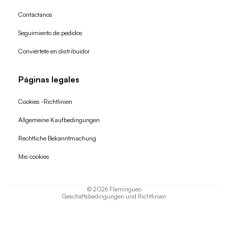
Contáctanos
Seguimiento de pedidos
Conviértete en distribuidor
Páginas legales
Cookies -Richtlinien
Allgemeine Kaufbedingungen
Widerrufsrecht
Rechtliche Bekanntmachung
Datenschutzerklärung
Mis cookies
AGB
Versand
© 2026
Flamingueo
Geschäftsbedingungen und Richtlinien