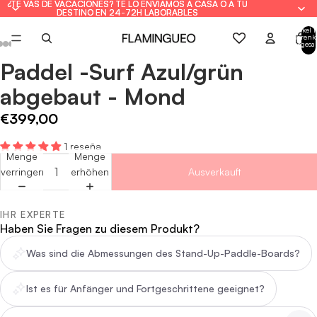
¿TE VAS DE VACACIONES? TE LO ENVIAMOS A CASA O A TU
¿TE VAS DE VACACIONES? TE LO ENVIAMOS A CASA O A TU
DESTINO EN 24-72H LABORABLES
DESTINO EN 24-72H LABORABLES
Artikel 
Warenk
insgesa
0
Paddel -Surf Azul/grün
Bild
Bild
Bild
Bild
Bild
Bild
Bild
Bild
Bild
Bild
Bild
im
im
im
im
im
im
im
im
im
im
im
abgebaut - Mond
Vollbildmodus
Vollbildmodus
Vollbildmodus
Vollbildmodus
Vollbildmodus
Vollbildmodus
Vollbildmodus
Vollbildmodus
Vollbildmodus
Vollbildmodus
Vollbildmodus
öffnen
öffnen
öffnen
öffnen
öffnen
öffnen
öffnen
öffnen
öffnen
öffnen
öffnen
€399,00
1 reseña
Menge
Menge
verringern
erhöhen
Ausverkauft
IHR EXPERTE
Haben Sie Fragen zu diesem Produkt?
Was sind die Abmessungen des Stand-Up-Paddle-Boards?
Ist es für Anfänger und Fortgeschrittene geeignet?