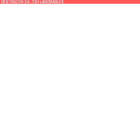
U DESTINO EN 24-72H LABORABLES
U DESTINO EN 24-72H LABORABLES