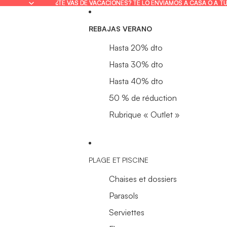
¿TE VAS DE VACACIONES? TE LO ENVIAMOS A CASA O A T
¿TE VAS DE VACACIONES? TE LO ENVIAMOS A CASA O A T
REBAJAS VERANO
Hasta 20% dto
Hasta 30% dto
Hasta 40% dto
50 % de réduction
Rubrique « Outlet »
PLAGE ET PISCINE
Chaises et dossiers
Parasols
Serviettes