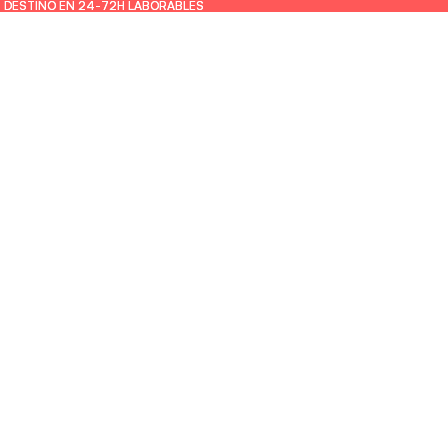
U DESTINO EN 24-72H LABORABLES
U DESTINO EN 24-72H LABORABLES