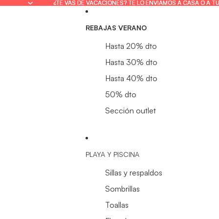
¿TE VAS DE VACACIONES? TE LO ENVIAMOS A CASA O A T
¿TE VAS DE VACACIONES? TE LO ENVIAMOS A CASA O A T
REBAJAS VERANO
Hasta 20% dto
Hasta 30% dto
Hasta 40% dto
50% dto
Sección outlet
PLAYA Y PISCINA
Sillas y respaldos
Sombrillas
Toallas