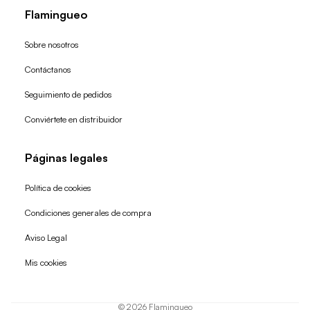
Flamingueo
Sobre nosotros
Contáctanos
Seguimiento de pedidos
Conviértete en distribuidor
Páginas legales
Política de cookies
Condiciones generales de compra
Política de reembolso
Aviso Legal
Política de privacidad
Mis cookies
Términos del servicio
Política de envío
© 2026
Flamingueo