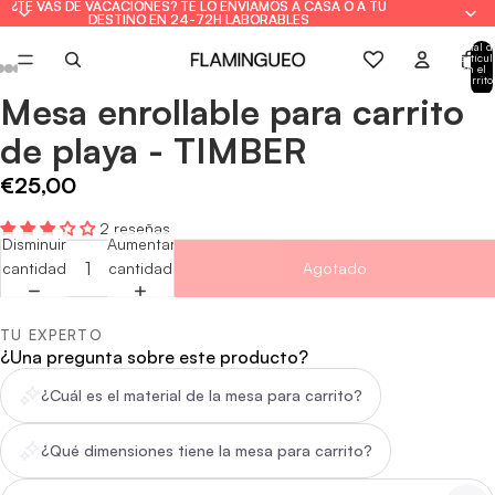
¿TE VAS DE VACACIONES? TE LO ENVIAMOS A CASA O A TU
¿TE VAS DE VACACIONES? TE LO ENVIAMOS A CASA O A TU
DESTINO EN 24-72H LABORABLES
DESTINO EN 24-72H LABORABLES
Total d
artícul
en el
carrito
0
Mesa enrollable para carrito
Abrir
Abrir
Abrir
Abrir
Abrir
Abrir
Abrir
imagen
imagen
imagen
imagen
imagen
imagen
imagen
de playa - TIMBER
a
a
a
a
a
a
a
pantalla
pantalla
pantalla
pantalla
pantalla
pantalla
pantalla
€25,00
completa
completa
completa
completa
completa
completa
completa
2 reseñas
Disminuir
Aumentar
cantidad
cantidad
Agotado
TU EXPERTO
¿Una pregunta sobre este producto?
¿Cuál es el material de la mesa para carrito?
¿Qué dimensiones tiene la mesa para carrito?