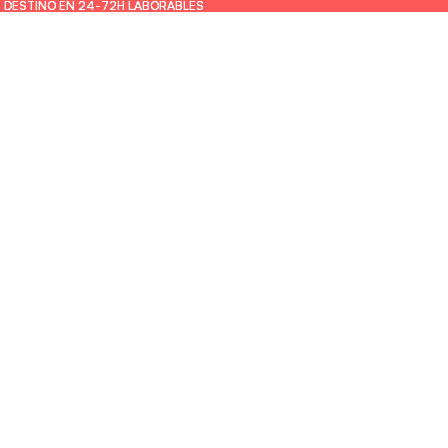
U DESTINO EN 24-72H LABORABLES
U DESTINO EN 24-72H LABORABLES