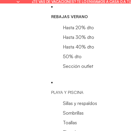
¿TE VAS DE VACACIONES? TE LO ENVIAMOS A CASA O A T
¿TE VAS DE VACACIONES? TE LO ENVIAMOS A CASA O A T
REBAJAS VERANO
Hasta 20% dto
Hasta 30% dto
Hasta 40% dto
50% dto
Sección outlet
PLAYA Y PISCINA
Sillas y respaldos
Sombrillas
Toallas