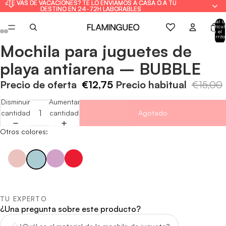
¿TE VAS DE VACACIONES? TE LO ENVIAMOS A CASA O A TU
¿TE VAS DE VACACIONES? TE LO ENVIAMOS A CASA O A TU
DESTINO EN 24-72H LABORABLES
DESTINO EN 24-72H LABORABLES
Total d
artícul
en el
carrito
0
Mochila para juguetes de
Abrir
Abrir
Abrir
Abrir
Abrir
Abrir
imagen
imagen
imagen
imagen
imagen
imagen
playa antiarena – BUBBLE
a
a
a
a
a
a
pantalla
pantalla
pantalla
pantalla
pantalla
pantalla
Precio de oferta
€12,75
Precio habitual
€15,00
completa
completa
completa
completa
completa
completa
Disminuir
Aumentar
cantidad
cantidad
Agotado
Otros colores:
TU EXPERTO
¿Una pregunta sobre este producto?