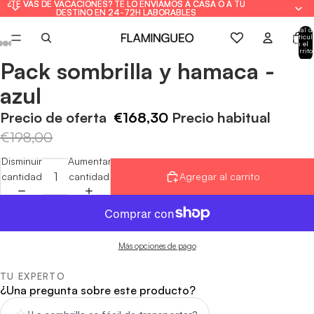
¿TE VAS DE VACACIONES? TE LO ENVIAMOS A CASA O A TU
¿TE VAS DE VACACIONES? TE LO ENVIAMOS A CASA O A TU
DESTINO EN 24-72H LABORABLES
DESTINO EN 24-72H LABORABLES
Total d
artícul
en el
carrito
0
Pack sombrilla y hamaca -
Abrir
Abrir
Abrir
Abrir
Abrir
imagen
imagen
imagen
imagen
imagen
azul
a
a
a
a
a
pantalla
pantalla
pantalla
pantalla
pantalla
Precio de oferta
€168,30
Precio habitual
completa
completa
completa
completa
completa
€198,00
Disminuir
Aumentar
cantidad
cantidad
Agregar al carrito
Más opciones de pago
TU EXPERTO
¿Una pregunta sobre este producto?