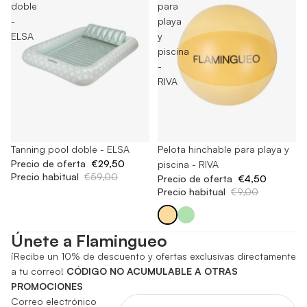
doble
para
-
playa
ELSA
y
piscina
-
RIVA
Agotado
Tanning pool doble - ELSA
Agotado
Pelota hinchable para playa y
Precio de oferta
€29,50
piscina - RIVA
Precio habitual
€59,00
Precio de oferta
€4,50
Precio habitual
€9,00
Únete a Flamingueo
¡Recibe un 10% de descuento y ofertas exclusivas directamente
a tu correo!
CÓDIGO NO ACUMULABLE A OTRAS
PROMOCIONES
Correo electrónico