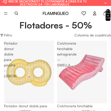
¿TE VAS DE VACACIONES? TE LO ENVIAMOS A CASA O A TU
¿TE VAS DE VACACIONES? TE LO ENVIAMOS A CASA O A TU
DESTINO EN 24-72H LABORABLES
DESTINO EN 24-72H LABORABLES
Total d
artícul
en el
carrito
0
Flotadores - 50%
Filtro
Columna de cuadrícul
Flotador
Colchoneta
donut
hinchable
doble
extragrande
para
–
piscina
SWELLA
-
LISBON
-50%
Flotador donut doble para
-50%
Colchoneta hinchable