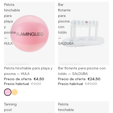
Pelota
Bar
hinchable
flotante
para
para
playa
piscina
y
con
piscina
toldo
–
–
HULA
SALDUBA
-50%
Pelota hinchable para playa y
-50%
Bar flotante para piscina con
piscina – HULA
toldo – SALDUBA
Precio de oferta
€4,50
Precio de oferta
€24,50
Precio habitual
€9,00
Precio habitual
€49,00
Tanning
Pelota
pool
hinchable