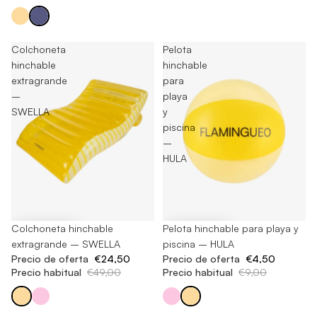
Colchoneta
Pelota
hinchable
hinchable
extragrande
para
–
playa
SWELLA
y
piscina
–
HULA
-50%
Colchoneta hinchable
-50%
Pelota hinchable para playa y
extragrande – SWELLA
piscina – HULA
Precio de oferta
€24,50
Precio de oferta
€4,50
Precio habitual
€49,00
Precio habitual
€9,00