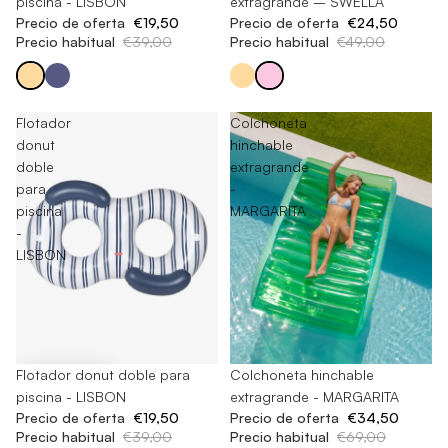
piscina - LISBON
extragrande – SWELLA
Precio de oferta
€19,50
Precio de oferta
€24,50
Precio habitual
€39,00
Precio habitual
€49,00
Flotador
Colchoneta
donut
hinchable
doble
extragrande
para
-
piscina
MARGARITA
-
LISBON
-50%
Flotador donut doble para
-50%
Colchoneta hinchable
piscina - LISBON
extragrande - MARGARITA
Precio de oferta
€19,50
Precio de oferta
€34,50
Precio habitual
€39,00
Precio habitual
€69,00