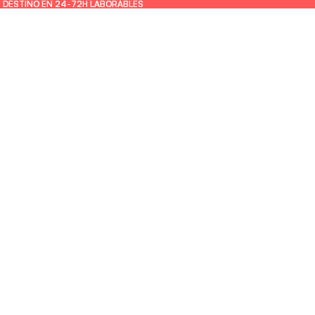
U DESTINO EN 24-72H LABORABLES
U DESTINO EN 24-72H LABORABLES