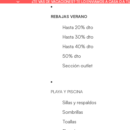
¿TE VAS DE VACACIONES? TE LO ENVIAMOS A CASA O A T
¿TE VAS DE VACACIONES? TE LO ENVIAMOS A CASA O A T
REBAJAS VERANO
Hasta 20% dto
Hasta 30% dto
Hasta 40% dto
50% dto
Sección outlet
PLAYA Y PISCINA
Sillas y respaldos
Sombrillas
Toallas