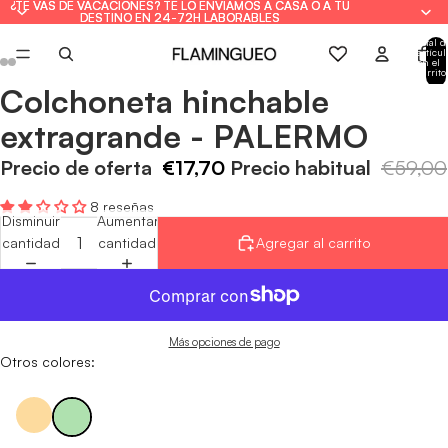
¿TE VAS DE VACACIONES? TE LO ENVIAMOS A CASA O A TU
¿TE VAS DE VACACIONES? TE LO ENVIAMOS A CASA O A TU
DESTINO EN 24-72H LABORABLES
DESTINO EN 24-72H LABORABLES
Total d
artícul
en el
carrito
0
Colchoneta hinchable
Abrir
Abrir
Abrir
Abrir
Abrir
Abrir
imagen
imagen
imagen
imagen
imagen
imagen
extragrande - PALERMO
a
a
a
a
a
a
pantalla
pantalla
pantalla
pantalla
pantalla
pantalla
Precio de oferta
€17,70
Precio habitual
€59,00
completa
completa
completa
completa
completa
completa
8 reseñas
Disminuir
Aumentar
cantidad
cantidad
Agregar al carrito
Más opciones de pago
Otros colores: