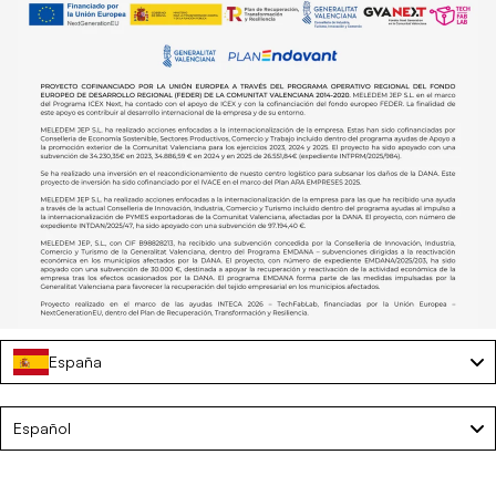
España
Flotador hamaca con rejilla para piscina – NILO
Language
Español
€9,75
€15,00
AÑADIR AL CARRITO