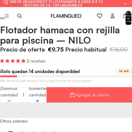
¿TE VAS DE VACACIONES? TE LO ENVIAMOS A CASA O A TU
¿TE VAS DE VACACIONES? TE LO ENVIAMOS A CASA O A TU
DESTINO EN 24-72H LABORABLES
DESTINO EN 24-72H LABORABLES
Total d
artícul
en el
carrito
0
Flotador hamaca con rejilla
Abrir
Abrir
Abrir
Abrir
Abrir
Abrir
imagen
imagen
imagen
imagen
imagen
imagen
para piscina – NILO
a
a
a
a
a
a
pantalla
pantalla
pantalla
pantalla
pantalla
pantalla
Precio de oferta
€9,75
Precio habitual
€15,00
completa
completa
completa
completa
completa
completa
2 reseñas
¡Solo quedan 14 unidades disponibles!
14 left
Alta demanda este verano. Haz tu pedido antes de que se agoten.
Disminuir
Aumentar
cantidad
cantidad
Agregar al carrito
Otros colores: