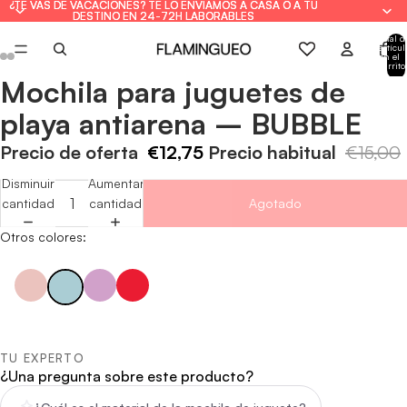
¿TE VAS DE VACACIONES? TE LO ENVIAMOS A CASA O A TU
¿TE VAS DE VACACIONES? TE LO ENVIAMOS A CASA O A TU
DESTINO EN 24-72H LABORABLES
DESTINO EN 24-72H LABORABLES
Total d
artícul
en el
carrito
0
Mochila para juguetes de
Abrir
Abrir
Abrir
Abrir
Abrir
Abrir
imagen
imagen
imagen
imagen
imagen
imagen
playa antiarena – BUBBLE
a
a
a
a
a
a
pantalla
pantalla
pantalla
pantalla
pantalla
pantalla
Precio de oferta
€12,75
Precio habitual
€15,00
completa
completa
completa
completa
completa
completa
Disminuir
Aumentar
cantidad
cantidad
Agotado
Otros colores:
TU EXPERTO
¿Una pregunta sobre este producto?