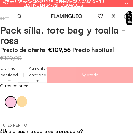
¿TE VAS DE VACACIONES? TE LO ENVIAMOS A CASA O A TU
¿TE VAS DE VACACIONES? TE LO ENVIAMOS A CASA O A TU
DESTINO EN 24-72H LABORABLES
DESTINO EN 24-72H LABORABLES
Total d
artícul
en el
carrito
0
Pack silla, tote bag y toalla -
Abrir
Abrir
Abrir
Abrir
Abrir
Abrir
imagen
imagen
imagen
imagen
imagen
imagen
rosa
a
a
a
a
a
a
pantalla
pantalla
pantalla
pantalla
pantalla
pantalla
Precio de oferta
€109,65
Precio habitual
completa
completa
completa
completa
completa
completa
€129,00
Disminuir
Aumentar
cantidad
cantidad
Agotado
Otros colores:
TU EXPERTO
¿Una pregunta sobre este producto?