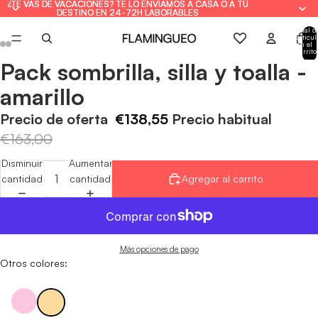
¿TE VAS DE VACACIONES? TE LO ENVIAMOS A CASA O A TU
¿TE VAS DE VACACIONES? TE LO ENVIAMOS A CASA O A TU
DESTINO EN 24-72H LABORABLES
DESTINO EN 24-72H LABORABLES
Total d
artícul
en el
carrito
0
Pack sombrilla, silla y toalla -
Abrir
Abrir
Abrir
Abrir
Abrir
Abrir
imagen
imagen
imagen
imagen
imagen
imagen
amarillo
a
a
a
a
a
a
pantalla
pantalla
pantalla
pantalla
pantalla
pantalla
Precio de oferta
€138,55
Precio habitual
completa
completa
completa
completa
completa
completa
€163,00
Disminuir
Aumentar
cantidad
cantidad
Agregar al carrito
Más opciones de pago
Otros colores: