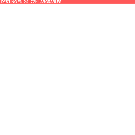
U DESTINO EN 24-72H LABORABLES
U DESTINO EN 24-72H LABORABLES