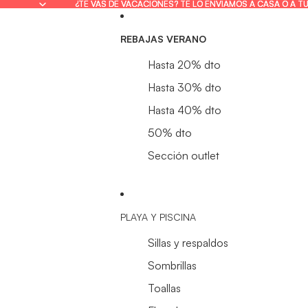
¿TE VAS DE VACACIONES? TE LO ENVIAMOS A CASA O A T
¿TE VAS DE VACACIONES? TE LO ENVIAMOS A CASA O A T
REBAJAS VERANO
Hasta 20% dto
Hasta 30% dto
Hasta 40% dto
50% dto
Sección outlet
PLAYA Y PISCINA
Sillas y respaldos
Sombrillas
Toallas