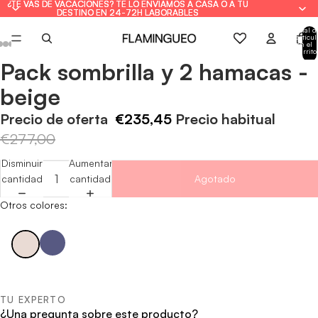
¿TE VAS DE VACACIONES? TE LO ENVIAMOS A CASA O A TU
¿TE VAS DE VACACIONES? TE LO ENVIAMOS A CASA O A TU
DESTINO EN 24-72H LABORABLES
DESTINO EN 24-72H LABORABLES
Total d
artícul
en el
carrito
0
Pack sombrilla y 2 hamacas -
Abrir
Abrir
Abrir
Abrir
Abrir
imagen
imagen
imagen
imagen
imagen
beige
a
a
a
a
a
pantalla
pantalla
pantalla
pantalla
pantalla
Precio de oferta
€235,45
Precio habitual
completa
completa
completa
completa
completa
€277,00
Disminuir
Aumentar
cantidad
cantidad
Agotado
Otros colores:
TU EXPERTO
¿Una pregunta sobre este producto?