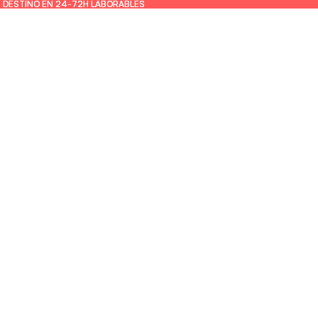
U DESTINO EN 24-72H LABORABLES
U DESTINO EN 24-72H LABORABLES