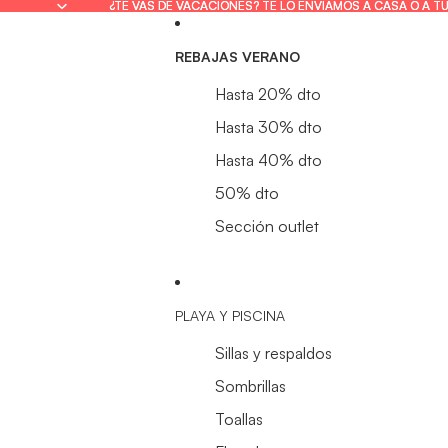
¿TE VAS DE VACACIONES? TE LO ENVIAMOS A CASA O A T
¿TE VAS DE VACACIONES? TE LO ENVIAMOS A CASA O A T
REBAJAS VERANO
Hasta 20% dto
Hasta 30% dto
Hasta 40% dto
50% dto
Sección outlet
PLAYA Y PISCINA
Sillas y respaldos
Sombrillas
Toallas