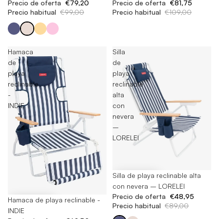
Precio de oferta
€79,20
Precio de oferta
€81,75
Precio habitual
€99,00
Precio habitual
€109,00
Hamaca
Silla
de
de
playa
playa
reclinable
reclinable
-
alta
INDIE
con
nevera
–
LORELEI
-45%
Silla de playa reclinable alta
con nevera – LORELEI
Precio de oferta
€48,95
-30%
Hamaca de playa reclinable -
Precio habitual
€89,00
INDIE