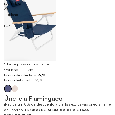
reclinable
de
textileno
–
LUZIA
-25%
Silla de playa reclinable de
textileno – LUZIA
Precio de oferta
€59,25
Precio habitual
€79,00
Únete a Flamingueo
¡Recibe un 10% de descuento y ofertas exclusivas directamente
a tu correo!
CÓDIGO NO ACUMULABLE A OTRAS