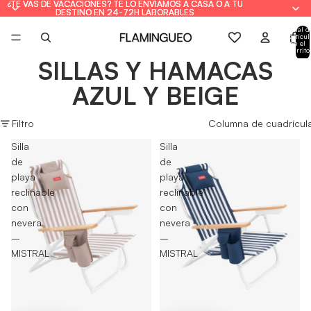
¿TE VAS DE VACACIONES? TE LO ENVIAMOS A CASA O A TU
¿TE VAS DE VACACIONES? TE LO ENVIAMOS A CASA O A TU
DESTINO EN 24-72H LABORABLES
DESTINO EN 24-72H LABORABLES
Total d
artícul
en el
carrito
0
SILLAS Y HAMACAS
AZUL Y BEIGE
Filtro
Columna de cuadrícul
Silla
Silla
de
de
playa
playa
reclinable
reclinable
con
con
nevera
nevera
–
–
MISTRAL
MISTRAL