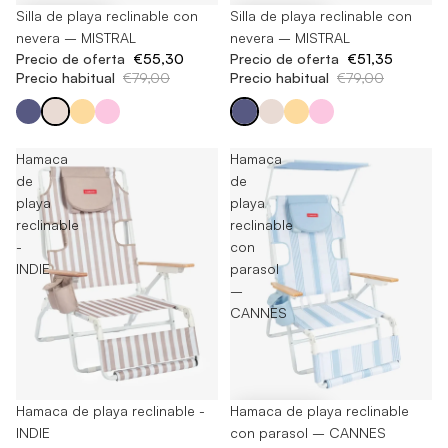
-30%
Silla de playa reclinable con
-35%
Silla de playa reclinable con
nevera – MISTRAL
nevera – MISTRAL
Precio de oferta
€55,30
Precio de oferta
€51,35
Precio habitual
€79,00
Precio habitual
€79,00
Hamaca
Hamaca
de
de
playa
playa
reclinable
reclinable
-
con
INDIE
parasol
–
CANNES
Agotado
Hamaca de playa reclinable -
-25%
Hamaca de playa reclinable
INDIE
con parasol – CANNES