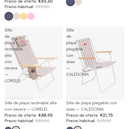
Precio de oferta
€69,30
Precio habitual
€99,00
Silla
Silla
de
de
playa
playa
reclinable
plegable
alta
con
con
asas
nevera
–
–
CALEDONIA
LORELEI
-45%
Silla de playa reclinable alta
-25%
Silla de playa plegable con
con nevera – LORELEI
asas – CALEDONIA
Precio de oferta
€48,95
Precio de oferta
€21,75
Precio habitual
€89,00
Precio habitual
€29,00