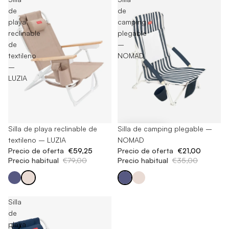
de
de
playa
camping
reclinable
plegable
de
–
textileno
NOMAD
–
LUZIA
Agotado
Silla de playa reclinable de
-40%
Silla de camping plegable –
textileno – LUZIA
NOMAD
Precio de oferta
€59,25
Precio de oferta
€21,00
Precio habitual
€79,00
Precio habitual
€35,00
Silla
de
playa