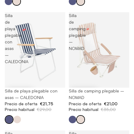
Silla
Silla
de
de
playa
camping
plegable
plegable
con
–
asas
NOMAD
–
CALEDONIA
-25%
Silla de playa plegable con
-40%
Silla de camping plegable –
asas – CALEDONIA
NOMAD
Precio de oferta
€21,75
Precio de oferta
€21,00
Precio habitual
€29,00
Precio habitual
€35,00
Silla
Silla