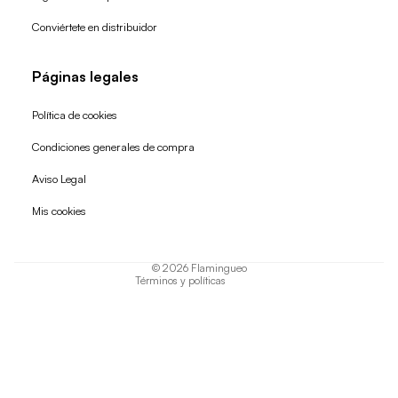
Conviértete en distribuidor
Páginas legales
Política de cookies
Condiciones generales de compra
Política de reembolso
Aviso Legal
Política de privacidad
Mis cookies
Términos del servicio
Política de envío
© 2026
Flamingueo
Términos y políticas