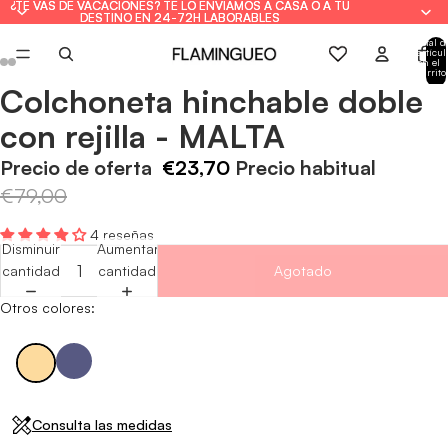
¿TE VAS DE VACACIONES? TE LO ENVIAMOS A CASA O A TU
¿TE VAS DE VACACIONES? TE LO ENVIAMOS A CASA O A TU
DESTINO EN 24-72H LABORABLES
DESTINO EN 24-72H LABORABLES
Total d
artícul
en el
carrito
0
Colchoneta hinchable doble
Abrir
Abrir
Abrir
Abrir
Abrir
Abrir
imagen
imagen
imagen
imagen
imagen
imagen
con rejilla - MALTA
a
a
a
a
a
a
pantalla
pantalla
pantalla
pantalla
pantalla
pantalla
Precio de oferta
€23,70
Precio habitual
completa
completa
completa
completa
completa
completa
€79,00
4 reseñas
Disminuir
Aumentar
cantidad
cantidad
Agotado
Otros colores:
Consulta las medidas