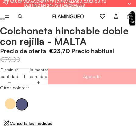
¿TE VAS DE VACACIONES? TE LO ENVIAMOS A CASA O A TU
¿TE VAS DE VACACIONES? TE LO ENVIAMOS A CASA O A TU
DESTINO EN 24-72H LABORABLES
DESTINO EN 24-72H LABORABLES
Total d
artícul
en el
carrito
0
Colchoneta hinchable doble
Abrir
Abrir
Abrir
Abrir
Abrir
Abrir
imagen
imagen
imagen
imagen
imagen
imagen
con rejilla - MALTA
a
a
a
a
a
a
pantalla
pantalla
pantalla
pantalla
pantalla
pantalla
Precio de oferta
€23,70
Precio habitual
completa
completa
completa
completa
completa
completa
€79,00
Disminuir
Aumentar
cantidad
cantidad
Agotado
Otros colores:
Consulta las medidas