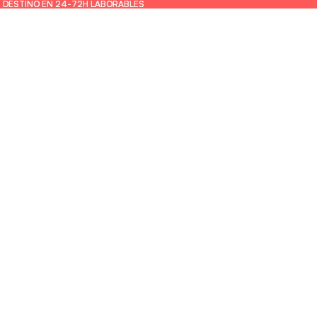
U DESTINO EN 24-72H LABORABLES
U DESTINO EN 24-72H LABORABLES