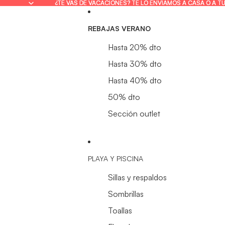
¿TE VAS DE VACACIONES? TE LO ENVIAMOS A CASA O A T
¿TE VAS DE VACACIONES? TE LO ENVIAMOS A CASA O A T
REBAJAS VERANO
Hasta 20% dto
Hasta 30% dto
Hasta 40% dto
50% dto
Sección outlet
PLAYA Y PISCINA
Sillas y respaldos
Sombrillas
Toallas