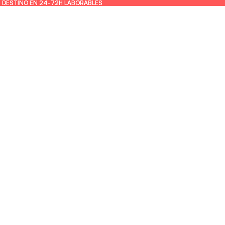
U DESTINO EN 24-72H LABORABLES
U DESTINO EN 24-72H LABORABLES