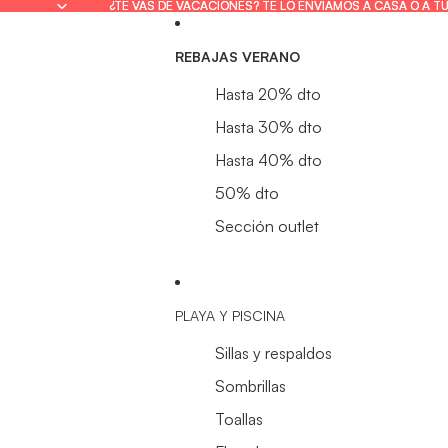
¿TE VAS DE VACACIONES? TE LO ENVIAMOS A CASA O A T
¿TE VAS DE VACACIONES? TE LO ENVIAMOS A CASA O A T
REBAJAS VERANO
Hasta 20% dto
Hasta 30% dto
Hasta 40% dto
50% dto
Sección outlet
PLAYA Y PISCINA
Sillas y respaldos
Sombrillas
Toallas