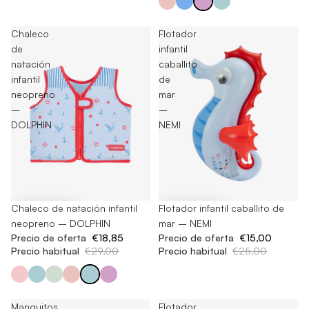
Chaleco
Flotador
de
infantil
natación
caballito
infantil
de
neopreno
mar
–
–
DOLPHIN
NEMI
-35%
Chaleco de natación infantil
-40%
Flotador infantil caballito de
neopreno – DOLPHIN
mar – NEMI
Precio de oferta
€18,85
Precio de oferta
€15,00
Precio habitual
€29,00
Precio habitual
€25,00
Manguitos
Flotador