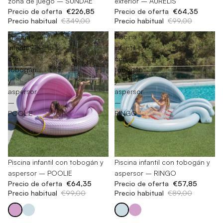
zona de juego – SUNDAE
exterior – AURELIS
Precio de oferta
€226,85
Precio de oferta
€64,35
Precio habitual
€349,00
Precio habitual
€99,00
Piscina
Piscina
infantil
infantil
con
con
tobogán
tobogán
y
y
aspersor
aspersor
–
–
POOLIE
RINGO
-35%
Piscina infantil con tobogán y
-35%
Piscina infantil con tobogán y
aspersor – POOLIE
aspersor – RINGO
Precio de oferta
€64,35
Precio de oferta
€57,85
Precio habitual
€99,00
Precio habitual
€89,00