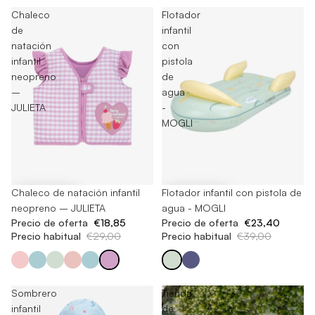
Chaleco
Flotador
de
infantil
natación
con
infantil
pistola
neopreno
de
–
agua
JULIETA
-
MOGLI
-35%
Chaleco de natación infantil
-40%
Flotador infantil con pistola de
neopreno – JULIETA
agua - MOGLI
Precio de oferta
€18,85
Precio de oferta
€23,40
Precio habitual
€29,00
Precio habitual
€39,00
Sombrero
Tienda
infantil
de