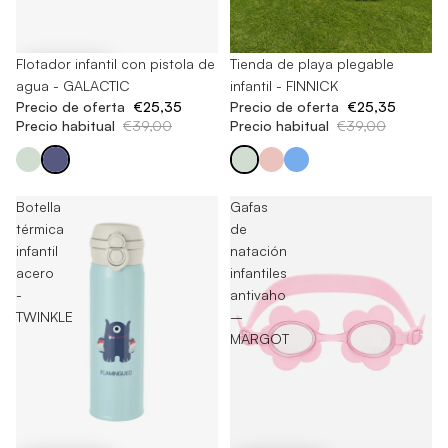
-35%
Flotador infantil con pistola de
-35%
Tienda de playa plegable
agua - GALACTIC
infantil - FINNICK
Precio de oferta
€25,35
Precio de oferta
€25,35
Precio habitual
€39,00
Precio habitual
€39,00
Botella
Gafas
térmica
de
infantil
natación
acero
infantiles
-
antivaho
TWINKLE
–
MARGOT