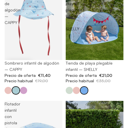
de
playa
algodón
plegable
–
infantil
CAPPY
–
SHELLY
-40%
Sombrero infantil de algodón
-40%
Tienda de playa plegable
– CAPPY
infantil – SHELLY
Precio de oferta
€11,40
Precio de oferta
€21,00
Precio habitual
€19,00
Precio habitual
€35,00
Flotador
Tienda
infantil
de
con
playa
pistola
plegable