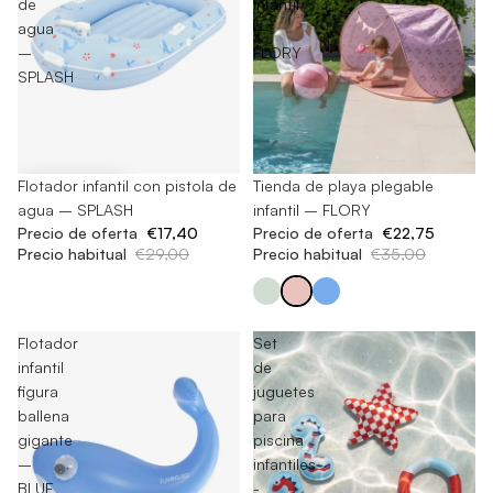
de
infantil
agua
–
–
FLORY
SPLASH
-40%
Flotador infantil con pistola de
-35%
Tienda de playa plegable
agua – SPLASH
infantil – FLORY
Precio de oferta
€17,40
Precio de oferta
€22,75
Precio habitual
€29,00
Precio habitual
€35,00
Flotador
Set
infantil
de
figura
juguetes
ballena
para
gigante
piscina
–
infantiles
BLUF
-