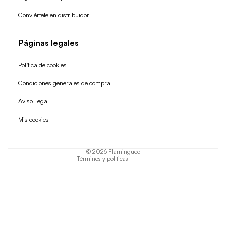
Conviértete en distribuidor
Páginas legales
Política de cookies
Condiciones generales de compra
Política de reembolso
Aviso Legal
Política de privacidad
Mis cookies
Términos del servicio
Política de envío
© 2026
Flamingueo
Términos y políticas