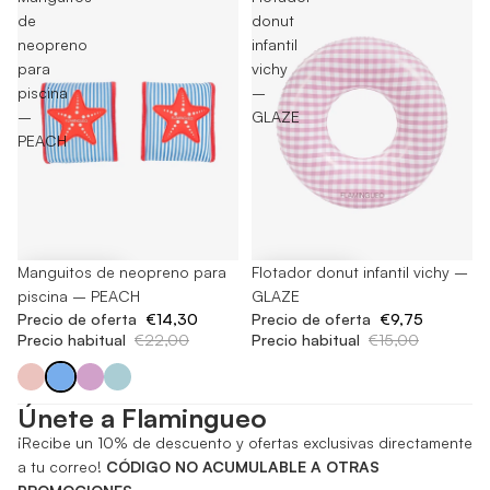
de
donut
neopreno
infantil
para
vichy
piscina
–
–
GLAZE
PEACH
-35%
Manguitos de neopreno para
-35%
Flotador donut infantil vichy –
piscina – PEACH
GLAZE
Precio de oferta
€14,30
Precio de oferta
€9,75
Precio habitual
€22,00
Precio habitual
€15,00
Únete a Flamingueo
¡Recibe un 10% de descuento y ofertas exclusivas directamente
a tu correo!
CÓDIGO NO ACUMULABLE A OTRAS