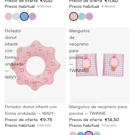
Precio de oferta
€9,00
Precio de oferta
€11,40
Precio habitual
€15,00
Precio habitual
€19,00
Flotador
Manguitos
donut
de
infantil
neopreno
con
para
forma
piscina
ondulada
–
–
TWINNIE
WAVY
-35%
Flotador donut infantil con
-35%
Manguitos de neopreno para
forma ondulada – WAVY
piscina – TWINNIE
Precio de oferta
€9,75
Precio de oferta
€14,30
Precio habitual
€15,00
Precio habitual
€22,00