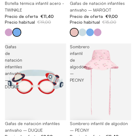
-40%
Botella térmica infantil acero -
-40%
Gafas de natación infantiles
TWINKLE
antivaho – MARGOT
Precio de oferta
€11,40
Precio de oferta
€9,00
Precio habitual
€19,00
Precio habitual
€15,00
Gafas
Sombrero
de
infantil
natación
de
infantiles
algodón
antivaho
–
–
PEONY
DUQUE
-40%
Gafas de natación infantiles
-40%
Sombrero infantil de algodón
antivaho – DUQUE
– PEONY