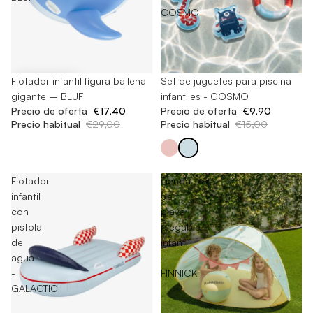
COSMO
-40%
Flotador infantil figura ballena
-34%
Set de juguetes para piscina
gigante – BLUF
infantiles - COSMO
Precio de oferta
€17,40
Precio de oferta
€9,90
Precio habitual
€29,00
Precio habitual
€15,00
Flotador
Tienda
infantil
de
con
playa
pistola
plegable
de
infantil
agua
-
-
FINNICK
GALACTIC